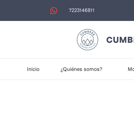
7223146811
CUMBR
Inicio
¿Quiénes somos?
Mo