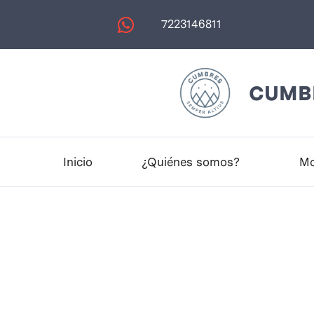
7223146811
CUMBR
Inicio
¿Quiénes somos?
Mo