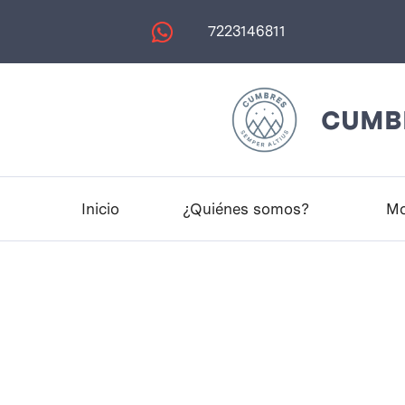
7223146811
CUMBR
Inicio
¿Quiénes somos?
Mo